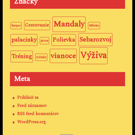
Značky
Mandaly
Cestovanie
burger
Mlieko
Sebarozvoj
palacinky
Polievka
pizza
Výživa
vianoce
Tréning
tyčinky
Meta
Prihlásiť sa
Feed záznamov
RSS feed komentárov
WordPress.org