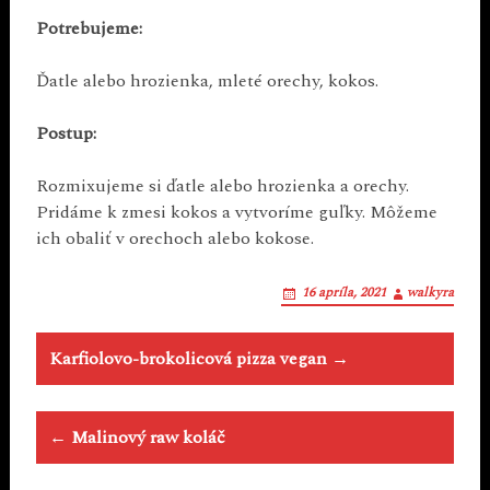
Potrebujeme:
Ďatle alebo hrozienka, mleté orechy, kokos.
Postup:
Rozmixujeme si ďatle alebo hrozienka a orechy.
Pridáme k zmesi kokos a vytvoríme guľky. Môžeme
ich obaliť v orechoch alebo kokose.
16 apríla, 2021
walkyra
Post
Karfiolovo-brokolicová pizza vegan →
navigation
← Malinový raw koláč