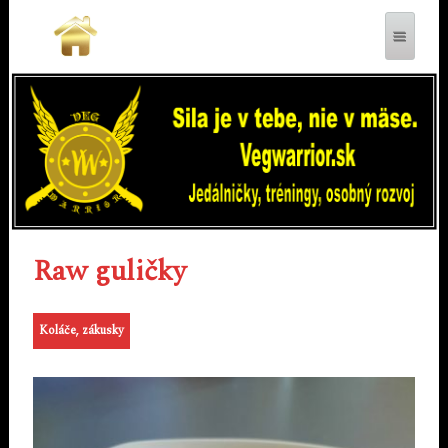
VEGWARRIOR.SK
Raw guličky
Koláče, zákusky