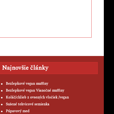
Najnovšie články
Bezlepkové vegan muffiny
Bezlepkové vegan Vianočné muffiny
Koláč/chlieb z ovsených vločiek /vegan
Sušené tekvicové semienka
Púpavový med