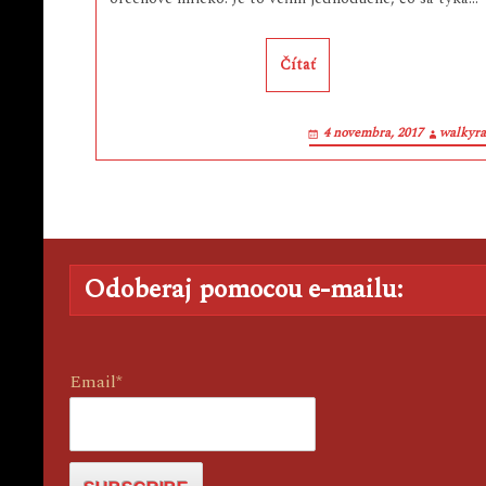
Čítať
4 novembra, 2017
walkyr
Odoberaj pomocou e-mailu:
Email*