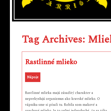
Tag Archives: Mlie
Rastlinné mlieko
Nápoje
Rastlinné mlieka majú zásaditý charakter a
neprekysľujú organizmus ako kravské mlieko. O
vápniku sme si písali tu. Robila som makové a
orechové mlieko. Je to veľmi jednoduché, čo sa týka…