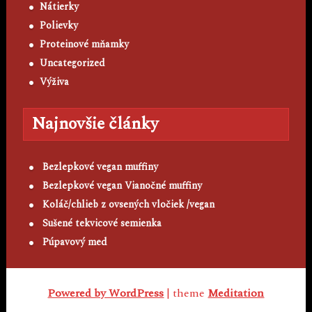
Nátierky
Polievky
Proteinové mňamky
Uncategorized
Výživa
Najnovšie články
Bezlepkové vegan muffiny
Bezlepkové vegan Vianočné muffiny
Koláč/chlieb z ovsených vločiek /vegan
Sušené tekvicové semienka
Púpavový med
Powered by WordPress
| theme
Meditation