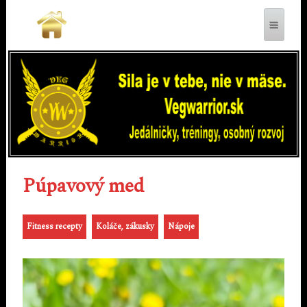
VEGWARRIOR.SK
Púpavový med
Fitness recepty
Koláče, zákusky
Nápoje