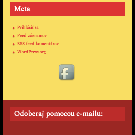
Meta
Prihlásiť sa
Feed záznamov
RSS feed komentárov
WordPress.org
Odoberaj pomocou e-mailu: