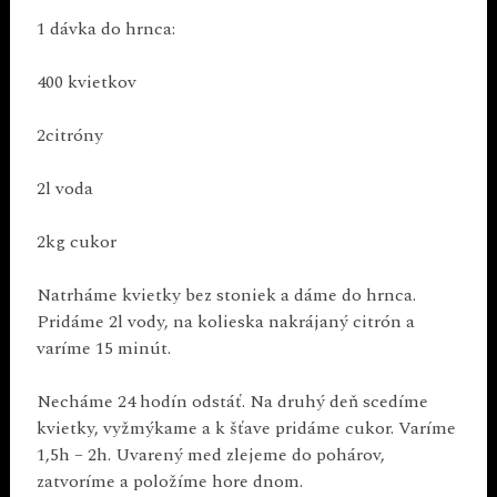
1 dávka do hrnca:
400 kvietkov
2citróny
2l voda
2kg cukor
Natrháme kvietky bez stoniek a dáme do hrnca.
Pridáme 2l vody, na kolieska nakrájaný citrón a
varíme 15 minút.
Necháme 24 hodín odstáť. Na druhý deň scedíme
kvietky, vyžmýkame a k šťave pridáme cukor. Varíme
1,5h – 2h. Uvarený med zlejeme do pohárov,
zatvoríme a položíme hore dnom.