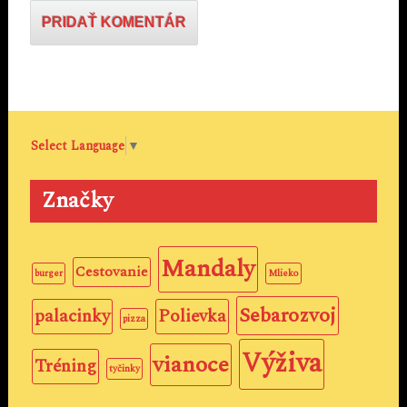
Select Language
▼
Značky
Mandaly
Cestovanie
burger
Mlieko
Sebarozvoj
palacinky
Polievka
pizza
Výživa
vianoce
Tréning
tyčinky