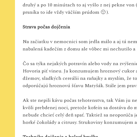
druhý a po 10 minútach to aj vyšlo z nej pekne von 
prsníka to ide vždy väčším prúdom 🙂 ).
Strava počas dojčenia
Na začiatku v nemocnici som jedla málo a aj tá nem
nabalená kadečím z domu ale vôbec mi nechutilo a p
Čo sa týka nejakých potravín alebo vody na zvýšenie
Hovoria piť vineu. Ja konzumujem hroznový cukor a j
džemov, sladkých cereálii na raňajky a myslím, že to 
odporúčajú hroznovú šťavu Matyšák. Stále jem pravi
Ak ste nepili kávu počas tehotenstva, tak Vám ju 
kvôli prebdenej noci, pretože kofeín sa dostáva do m
nebude chcieť celý deň spať. Taktiež sa neoporúča je
horké čokolády a citrusy. Strukoviny konzumujem aj 