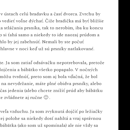
 v ústach celú bradavku a časť dvorca. Zvrchu by
vedieť voľne dýchať. Čiže bradička má byť bližšie
a stláčania prsníka, tak to nerobím, iba ku koncu
o si ťahá samo a niekedy to ide naozaj prúdom a
hlo by jej zabehnúť. Nemali by ste počuť
, hlavne v noci keď už sú prsníky natlakované.
e. Ja som zatiaľ odsávačku nepotrebovala, pretože
 dojčenia a bábätko všetko popapalo. V nočných
môžu tvrdnúť, preto som aj bola vďačná, že bol
už na nevydržanie, máte plné obidva prsníky, alebo
e čas jedenia (alebo chcete znížiť prúd aby bábätku
 zvládnete aj ručne 🙂 .
ž veľa vzduchu. Ja som zvyknutá dojčiť po ležiačky
tej polohe sa niekedy dosť nahltá a vraj správnou
bábätka (ako som už spomínala) ale nie vždy sa