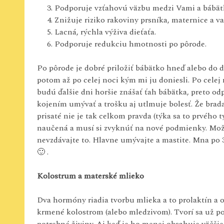
Podporuje vzťahovú väzbu medzi Vami a bábä
Znižuje riziko rakoviny prsníka, maternice a va
Lacná, rýchla výživa dieťaťa.
Podporuje redukciu hmotnosti po pôrode.
Po pôrode je dobré priložiť bábätko hneď alebo do 
potom až po celej noci kým mi ju doniesli. Po celej 
budú ďalšie dni horšie znášať ťah bábätka, preto o
kojením umývať a trošku aj utlmuje bolesť. Že brada
prisaté nie je tak celkom pravda (týka sa to prvého t
naučená a musí si zvyknúť na nové podmienky. Mož
nevzdávajte to. Hlavne umývajte a mastite. Mna po 3
🙂 .
Kolostrum
a materské mlieko
Dva hormóny riadia tvorbu mlieka a to prolaktín a o
krmené kolostrom (alebo mledzivom). Tvorí sa už p