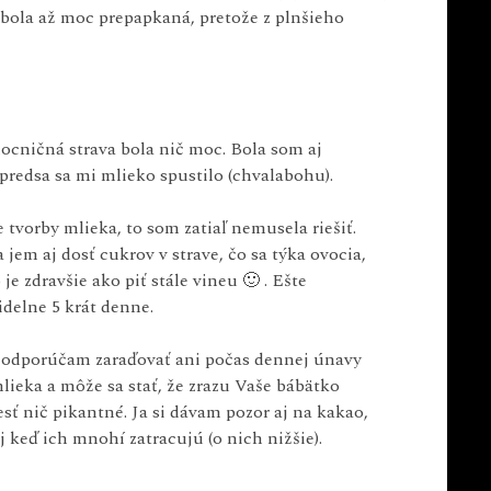
(bola až moc prepapkaná, pretože z plnšieho
ocničná strava bola nič moc. Bola som aj
redsa sa mi mlieko spustilo (chvalabohu).
 tvorby mlieka, to som zatiaľ nemusela riešiť.
em aj dosť cukrov v strave, čo sa týka ovocia,
je zdravšie ako piť stále vineu 🙂 . Ešte
delne 5 krát denne.
neodporúčam zaraďovať ani počas dennej únavy
lieka a môže sa stať, že zrazu Vaše bábätko
sť nič pikantné. Ja si dávam pozor aj na kakao,
keď ich mnohí zatracujú (o nich nižšie).