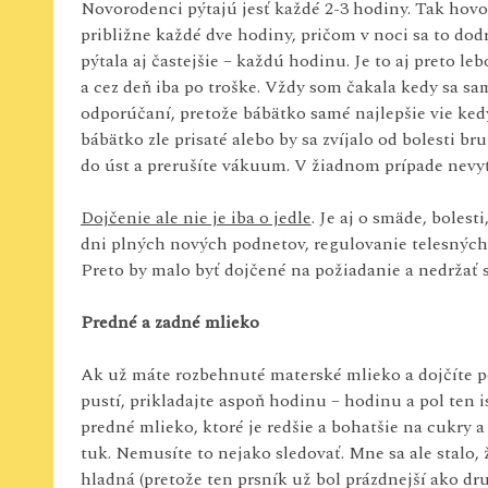
Novorodenci pýtajú jesť každé 2-3 hodiny. Tak hovo
približne každé dve hodiny, pričom v noci sa to dodr
pýtala aj častejšie – každú hodinu. Je to aj preto le
a cez deň iba po troške. Vždy som čakala kedy sa s
odporúčaní, pretože bábätko samé najlepšie vie kedy
bábätko zle prisaté alebo by sa zvíjalo od bolesti br
do úst a prerušíte vákuum. V žiadnom prípade nevyť
Dojčenie ale nie je iba o jedle
. Je aj o smäde, boles
dni plných nových podnetov, regulovanie telesných 
Preto by malo byť dojčené na požiadanie a nedržať s
Predné a zadné mlieko
Ak už máte rozbehnuté materské mlieko a dojčíte po
pustí, prikladajte aspoň hodinu – hodinu a pol ten is
predné mlieko, ktoré je redšie a bohatšie na cukry 
tuk. Nemusíte to nejako sledovať. Mne sa ale stalo, 
hladná (pretože ten prsník už bol prázdnejší ako dru