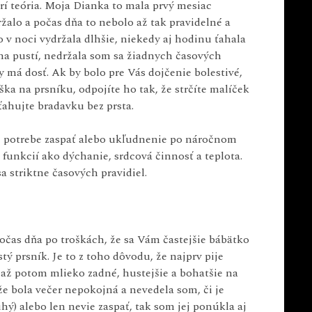
rí teória. Moja Dianka to mala prvý mesiac
žalo a počas dňa to nebolo až tak pravidelné a
bo v noci vydržala dlhšie, niekedy aj hodinu ťahala
ama pustí, nedržala som sa žiadnych časových
 má dosť. Ak by bolo pre Vás dojčenie bolestivé,
uška na prsníku, odpojíte ho tak, že strčíte malíček
ahujte bradavku bez prsta.
ti, potrebe zaspať alebo ukľudnenie po náročnom
funkcií ako dýchanie, srdcová činnosť a teplota.
a striktne časových pravidiel.
čas dňa po troškách, že sa Vám častejšie bábätko
tý prsník. Je to z toho dôvodu, že najprv pije
a až potom mlieko zadné, hustejšie a bohatšie na
že bola večer nepokojná a nevedela som, či je
hý) alebo len nevie zaspať, tak som jej ponúkla aj