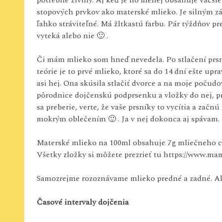
potrebné živiny. Aj keď je ho menej obsahuje väčši
stopových prvkov ako materské mlieko. Je silným zá
ľahko stráviteľné. Má žltkastú farbu. Pár týždňov p
vyteká alebo nie 🙂 .
Či mám mlieko som hneď nevedela. Po stlačení prsník
teórie je to prvé mlieko, ktoré sa do 14 dní ešte upra
asi hej. Ona skúsila stlačiť dvorce a na moje poču
pôrodnice dojčenskú podprsenku a vložky do nej, pr
sa preberie, verte, že vaše prsníky to vycítia a zač
mokrým oblečením 🙂 . Ja v nej dokonca aj spávam.
Materské mlieko na 100ml obsahuje 7g mliečneho cuk
Všetky zložky si môžete prezrieť tu https://www.ma
Samozrejme rozoznávame mlieko predné a zadné. Al
Časové intervaly dojčenia