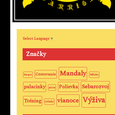
Select Language
▼
Značky
Mandaly
Cestovanie
burger
Mlieko
Sebarozvoj
palacinky
Polievka
pizza
Výživa
vianoce
Tréning
tyčinky