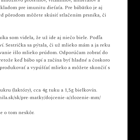
e množstvo proteínov, vitamínov, minerálov a
kladom pre imunitu dieťaťa. Pre bábätko je aj
red pôrodom môžete skúsiť stlačením prsníka, či
a som videla, že už ide aj niečo biele. Podľa
ví. Sestrička sa pýtala, či už mlieko mám a ja reku
dovanie išlo mlieko prúdom. Odporúčam zobrať do
etože keď bábo spí a začína byť hladné a čoskoro
nú produkovať a vypúšťať mlieko a môžete skončiť s
ru (laktózy), cca 4g tuku a 1,5g bielkovín.
mila.sk/sk/pre-matky/dojcenie-a/zlozenie-mm/
e o tom neskôr.