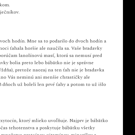
tkom.
ječníkov.
dvoch hodín. Mne sa to podarilo do dvoch hodín a
noci ťahala horšie ale naučila sa. Vaše bradavky
dporúčam lanolínovú masť, ktorá sa nemusí pred
vky bolia preto lebo bábätko nie je správne
ýždňa), pretože naozaj na ten ťah nie je bradavka
no Vás neminú ani menšie chrastičky ale
 dňoch už boleli len prvé ťahy a potom to už išlo
xytocín, ktorý mlieko uvoľňuje. Najprv je bábätko
očas tehotenstva a poskytuje bábätku všetky