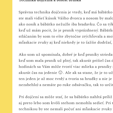
Technika
dojčenia a bolesť bruška
Správna technika dojčenia je vtedy, keď má bábätko
ste mali vidieť kúsok Vášho dvorca a nosom by malo 
ako nosík a bábätko nežužle iba bradavku. Čo sa týk
keď už mám pocit, že je prsník vyprázdnený. Bábätk
stláčaním by som to ešte zbytočne zrýchľovala a mo
mľaskacie zvuky aj keď niekedy je to ťažšie dodržať
Ako som už spomínala, dobré je keď prsníky striedat
keď som mala prsník už plný, tak akurát prišiel čas
hodinách sa Vám môže tvoriť viac mlieka a prsníky 
akurát čas na jedenie 🙂 . Ale ak sa stane, že je to 
ten jeden je až moc tvrdý a tvoria sa hrudky a nie j
nezabehlo) a nemáte po ruke odsávačku, tak to určite
Pri dojčení sa môže stať, že sa bábätko nahltá príli
aj preto lebo som kvôli stehom nemohla sedieť. Pri 
technikou by ste nemali počuť ani mľaskacie zvuky 