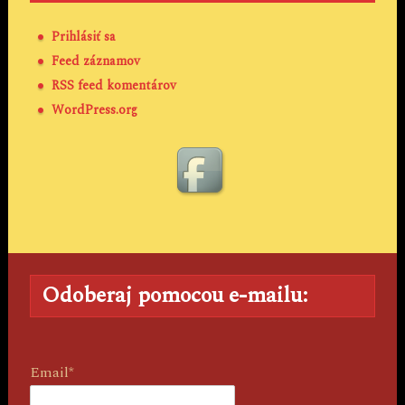
Prihlásiť sa
Feed záznamov
RSS feed komentárov
WordPress.org
Odoberaj pomocou e-mailu:
Email*