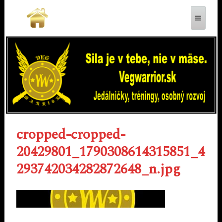
VEGWARRIOR.SK
cropped-cropped-
20429801_1790308614315851_4
293742034282872648_n.jpg