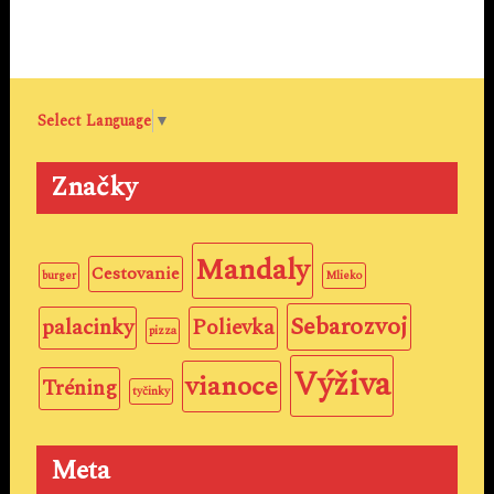
Select Language
▼
Značky
Mandaly
Cestovanie
burger
Mlieko
Sebarozvoj
palacinky
Polievka
pizza
Výživa
vianoce
Tréning
tyčinky
Meta