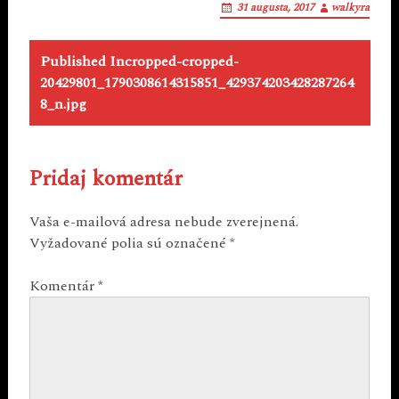
31 augusta, 2017
walkyra
Post
Published In
cropped-cropped-
navigation
20429801_1790308614315851_429374203428287264
8_n.jpg
Pridaj komentár
Vaša e-mailová adresa nebude zverejnená.
Vyžadované polia sú označené
*
Komentár
*